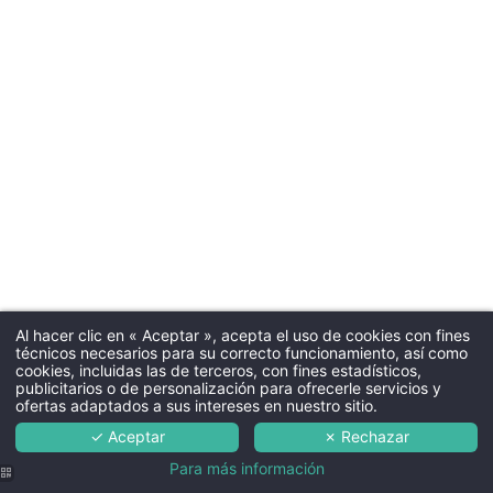
Familia
Servicios
中国
Servicio de conserjería
Tarjetas regalo
Español
Galería de fotos
Familia
Contacto & Acceso
Al hacer clic en « Aceptar », acepta el uso de cookies con fines
técnicos necesarios para su correcto funcionamiento, así como
cookies, incluidas las de terceros, con fines estadísticos,
publicitarios o de personalización para ofrecerle servicios y
ofertas adaptados a sus intereses en nuestro sitio.
✓ Aceptar
✗ Rechazar
Para más información