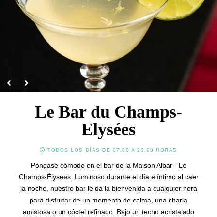
中国
Servicio de conserjería
Tarjetas regalo
Español
Galería de fotos
Familia
Contacto & Acceso
Le Bar du Champs-
Elysées
TODOS LOS DÍAS DE 07.00 A 23.00 HORAS
Póngase cómodo en el bar de la Maison Albar - Le
Champs-Élysées. Luminoso durante el día e íntimo al caer
la noche, nuestro bar le da la bienvenida a cualquier hora
para disfrutar de un momento de calma, una charla
amistosa o un cóctel refinado. Bajo un techo acristalado