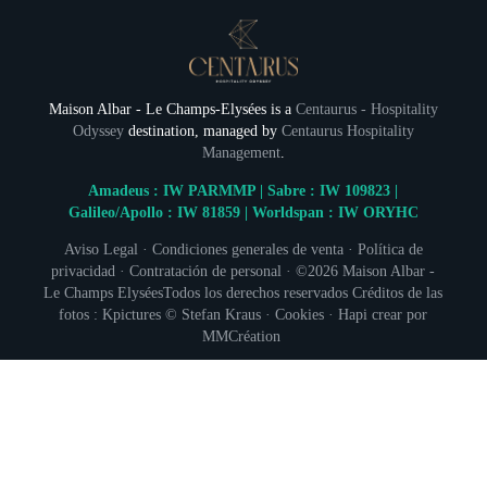
Maison Albar - Le Champs-Elysées is a
Centaurus - Hospitality
Odyssey
destination, managed by
Centaurus Hospitality
Management
.
Amadeus : IW PARMMP | Sabre : IW 109823 |
Galileo/Apollo : IW 81859 | Worldspan : IW ORYHC
Aviso Legal
·
Condiciones generales de venta
·
Política de
privacidad
·
Contratación de personal
· ©2026
Maison Albar -
Le Champs Elysées
Todos los derechos reservados Créditos de las
fotos : Kpictures © Stefan Kraus ·
Cookies
·
Hapi
crear por
MMCréation