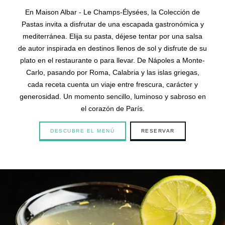
En Maison Albar - Le Champs-Élysées, la Colección de
Pastas invita a disfrutar de una escapada gastronómica y
mediterránea. Elija su pasta, déjese tentar por una salsa
de autor inspirada en destinos llenos de sol y disfrute de su
plato en el restaurante o para llevar. De Nápoles a Monte-
Carlo, pasando por Roma, Calabria y las islas griegas,
cada receta cuenta un viaje entre frescura, carácter y
generosidad. Un momento sencillo, luminoso y sabroso en
el corazón de París.
Hotel
DESCUBRE EL MENÚ
RESERVAR
Habitaciones
Suites
Restaurante & Bar
Français
Desayuno
Grupos y privatizaciones
English
Familia
Servicios