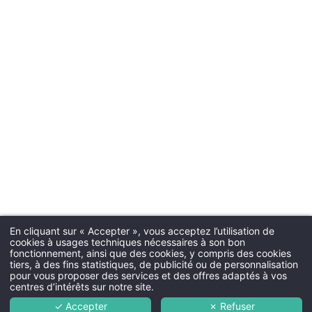
INSCRIPTION À
Civil
Monsieur
No
Pré
En cliquant sur « Accepter », vous acceptez l’utilisation de
cookies à usages techniques nécessaires à son bon
fonctionnement, ainsi que des cookies, y compris des cookies
Pa
tiers, à des fins statistiques, de publicité ou de personnalisation
pour vous proposer des services et des offres adaptés à vos
centres d’intérêts sur notre site.
Ema
✓ Accepter
✗ Refuser