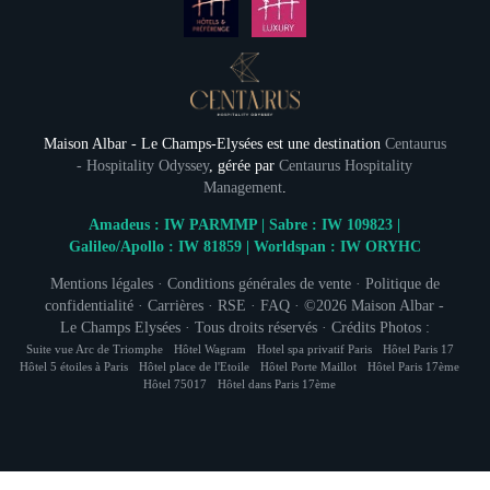
Maison Albar - Le Champs-Elysées est une destination
Centaurus
- Hospitality Odyssey
, gérée par
Centaurus Hospitality
Management
.
Amadeus : IW PARMMP | Sabre : IW 109823 |
Galileo/Apollo : IW 81859 | Worldspan : IW ORYHC
Mentions légales
·
Conditions générales de vente
·
Politique de
confidentialité
·
Carrières
·
RSE
·
FAQ
· ©2026
Maison Albar -
Le Champs Elysées
· Tous droits réservés · Crédits Photos :
Kpictures © Stefan Kraus ·
Cookies
·
Hapi
powered by
Suite vue Arc de Triomphe
Hôtel Wagram
Hotel spa privatif Paris
Hôtel Paris 17
Hôtel 5 étoiles à Paris
Hôtel place de l'Etoile
Hôtel Porte Maillot
Hôtel Paris 17ème
MMCréation
Hôtel 75017
Hôtel dans Paris 17ème