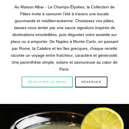
Au Maison Albar - Le Champs-Élysées, la Collection de
Pâtes invite à savourer l’été à travers une escale
gourmande et méditerranéenne. Choisissez vos pâtes,
laissez-vous tenter par une sauce signature inspirée de
destinations ensoleillées, puis dégustez votre assiette sur
place ou à emporter. De Naples à Monte-Carlo, en passant
par Rome, la Calabre et les îles grecques, chaque recette
raconte un voyage entre fraîcheur, caractère et générosité.
Une parenthèse simple, solaire et savoureuse au cœur de
Paris.
DÉCOUVRIR LE MENU
RÉSERVER
Hôtel
Chambres
Suites
Restaurant & Bar
Français
Petit-déjeuner
Groupes & Privatisations