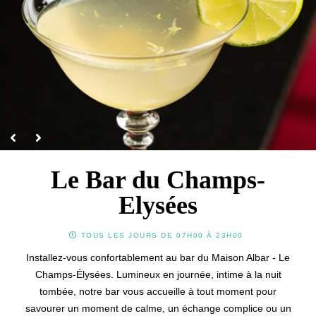
English
Famille
Services
中国
Conciergerie
Cartes cadeaux
Español
Galerie photos
Engagements
Contact & Accès
Le Bar du Champs-
Elysées
TOUS LES JOURS DE 07H00 À 23H00
Installez-vous confortablement au bar du Maison Albar - Le
Champs-Élysées. Lumineux en journée, intime à la nuit
tombée, notre bar vous accueille à tout moment pour
savourer un moment de calme, un échange complice ou un