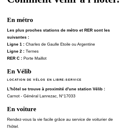
En métro
Les plus proches stations de métro et RER sont les
Hôtel
suivantes :
Chambres
Ligne 1 :
Charles de Gaulle Etoile ou Argentine
Suites
Ligne 2 :
Ternes
RER C :
Porte Maillot
Restaurant & Bar
Français
Petit-déjeuner
En Vélib
Groupes & Privatisations
English
LOCATION DE VÉLOS EN LIBRE-SERVICE
Famille
L'hôtel se trouve à proximité d'une station Vélib :
Services
中国
Carnot - Général Lanrezac, N°17033
Conciergerie
Cartes cadeaux
Español
En voiture
Galerie photos
Rendez-vous la vie facile grâce au service de voiturier de
Engagements
l'hôtel.
Contact & Accès