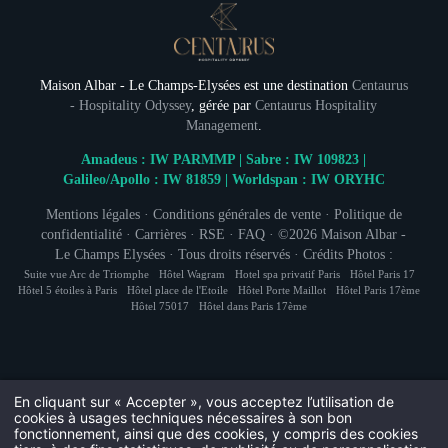
Maison Albar - Le Champs-Elysées est une destination
Centaurus
- Hospitality Odyssey
, gérée par
Centaurus Hospitality
Management
.
Amadeus : IW PARMMP | Sabre : IW 109823 |
Galileo/Apollo : IW 81859 | Worldspan : IW ORYHC
INSCRIPTION À
Mentions légales
·
Conditions générales de vente
·
Politique de
confidentialité
·
Carrières
·
RSE
·
FAQ
· ©2026
Maison Albar -
Le Champs Elysées
· Tous droits réservés · Crédits Photos :
Civil
Kpictures © Stefan Kraus ·
Cookies
·
Hapi
powered by
Suite vue Arc de Triomphe
Hôtel Wagram
Hotel spa privatif Paris
Hôtel Paris 17
Monsieur
Hôtel 5 étoiles à Paris
Hôtel place de l'Etoile
Hôtel Porte Maillot
Hôtel Paris 17ème
MMCréation
Hôtel 75017
Hôtel dans Paris 17ème
No
Pré
En cliquant sur « Accepter », vous acceptez l’utilisation de
cookies à usages techniques nécessaires à son bon
fonctionnement, ainsi que des cookies, y compris des cookies
Pa