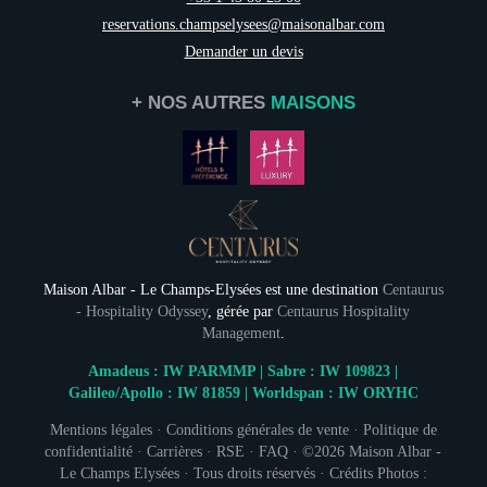
reservations.champselysees@maisonalbar.com
Demander un devis
+ NOS AUTRES
MAISONS
Maison Albar - Le Champs-Elysées est une destination
Centaurus
INSCRIPTION À
- Hospitality Odyssey
, gérée par
Centaurus Hospitality
Management
.
Civil
Amadeus : IW PARMMP | Sabre : IW 109823 |
Galileo/Apollo : IW 81859 | Worldspan : IW ORYHC
Monsieur
Mentions légales
·
Conditions générales de vente
·
Politique de
No
confidentialité
·
Carrières
·
RSE
·
FAQ
· ©2026
Maison Albar -
Le Champs Elysées
· Tous droits réservés · Crédits Photos :