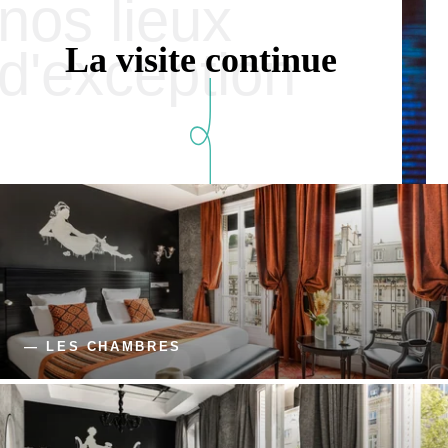
nos lieux
La visite continue
d'exception
— LES CHAMBRES