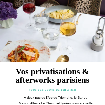
Hôtel
Chambres
Suites
Restaurant & Bar
Français
Petit-déjeuner
Vos privatisations &
Groupes & Privatisations
English
Famille
afterworks parisiens
Services
中国
Conciergerie
TOUS LES JOURS DE 11H À 21H
Cartes cadeaux
Español
À deux pas de l’Arc de Triomphe, le Bar du
Galerie photos
Maison Albar - Le Champs-Elysées vous accueille