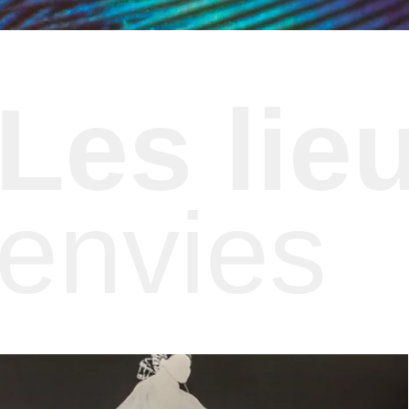
Les lie
envies