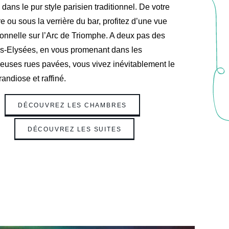
 dans le pur style parisien traditionnel. De votre
 ou sous la verrière du bar, profitez d’une vue
onnelle sur l’Arc de Triomphe. A deux pas des
TION À LA NEWSLETTER
-Elysées, en vous promenant dans les
euses rues pavées, vous vivez inévitablement le
randiose et raffiné.
Civilité :
Monsieur
Madame
DÉCOUVREZ LES CHAMBRES
*
Prénom
:
DÉCOUVREZ LES SUITES
*
Email
:
*
tez recevoir nos actualités concernant :
L'hôtel
Le restaurant
La collection Maison Albar Hotels