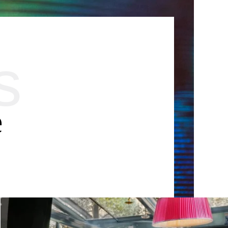
s
M'INSCRIRE
*
Champs obligatoires
ur ce formulaire, vous concernant font l'objet d'un traitement destiné
votre demande. La durée de conservation des données est de 3 ans. Vous
e
ectification, de portabilité, d'effacement de celles-ci ou une limitation du
r au traitement des données vous concernant et disposez du droit de retirer
en nous contactant directement. Vous avez la possibilité d'introduire une
 contrôle si vous estimez que ce traitement de données à caractère personnel
répond pas aux exigences légales en vigueur.