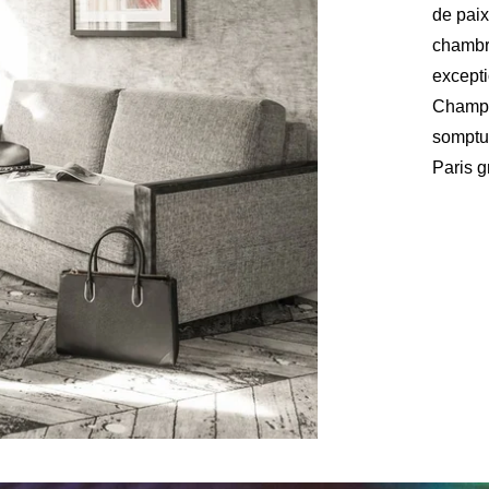
de paix
chambre
excepti
INSCRIP
Champs
somptu
Paris g
*
Nom
:
Pays
Vous souhai