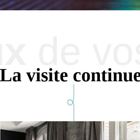
ux
de vo
Les informations recueillies s
exclusivement au traitement de 
La visite continu
bénéficiez d'un droit d'accès, de r
traitement. Vous pouvez vous oppose
votre consentement à tout moment 
réclamation auprès d'une autorité de
ne 