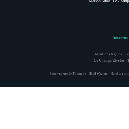
Maison Albar - Le Champs
Amadeus :
Mentions légales
·
Co
Le Champs Elysées
· T
Suite vue Arc de Triomphe
Hôtel Wagram
Hotel spa priv