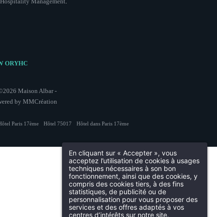
 Hospitality Management
.
ur ce formulaire, vous concernant font l'objet d'un traitement destiné
votre demande. La durée de conservation des données est de 3 ans. Vous
ectification, de portabilité, d'effacement de celles-ci ou une limitation du
r au traitement des données vous concernant et disposez du droit de retirer
en nous contactant directement. Vous avez la possibilité d'introduire une
 contrôle si vous estimez que ce traitement de données à caractère personnel
répond pas aux exigences légales en vigueur.
: IW ORYHC
 ©2026
Maison Albar -
ered by
MMCréation
Hôtel Paris 17ème
Hôtel 75017
Hôtel dans Paris 17ème
En cliquant sur « Accepter », vous
acceptez l’utilisation de cookies à usages
techniques nécessaires à son bon
Bar
fonctionnement, ainsi que des cookies, y
França
compris des cookies tiers, à des fins
statistiques, de publicité ou de
personnalisation pour vous proposer des
services et des offres adaptés à vos
vatisations
centres d’intérêts sur notre site.