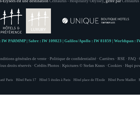
-Elysées est une destination
Centaurus - Hospitality Odyssey
, gérée par
Centaurus
Les informations recueillies s
exclusivement au traitement de 
bénéficiez d'un droit d'accès, de r
traitement. Vous pouvez vous oppose
votre consentement à tout moment 
réclamation auprès d'une autorité de
ne 
 IW PARMMP | Sabre : IW 109823 | Galileo/Apollo : IW 81859 | Worldspan 
nditions générales de vente
·
Politique de confidentialité
·
Carrières
·
RSE
·
FAQ
·
ous droits réservés · Crédits Photos : Kpictures © Stefan Kraus ·
Cookies
·
Hapi
pow
Hôtel
atif Paris
Hôtel Paris 17
Hôtel 5 étoiles à Paris
Hôtel place de l'Etoile
Hôtel Porte Maillot
Chambres
Suites
Restaurant & 
Petit-déjeuner
Groupes & Pri