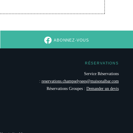
Monsieur
Madame
*
Prénom
:
*
Email
:
ABONNEZ-VOUS
*
tez recevoir nos actualités concernant :
RÉSERVATIONS
L'hôtel
Le restaurant
Service Réservations
La collection Maison Albar Hotels
:
reservations.champselysees@maisonalbar.com
Réservations Groupes :
Demander un devis
M'INSCRIRE
*
Champs obligatoires