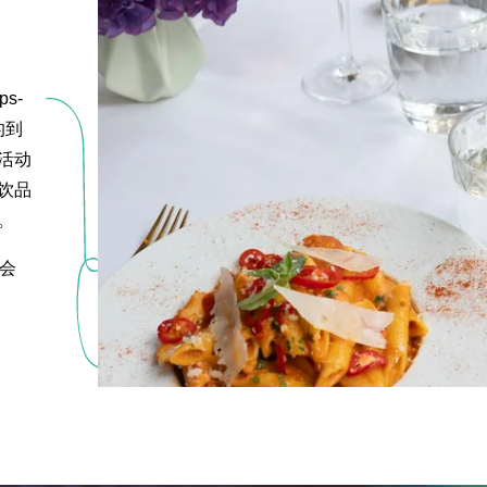
ps-
的到
活动
饮品
。
酒会