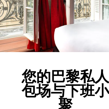
您的巴黎私
包场与下班
聚