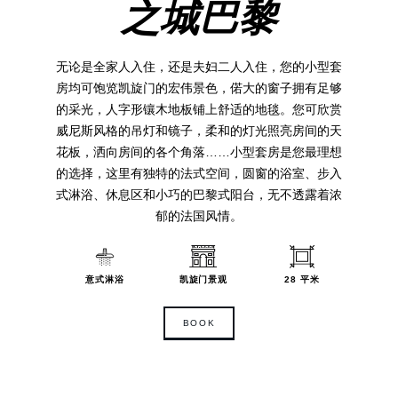
之城巴黎
服务
中国
礼宾服务
无论是全家人入住，还是夫妇二人入住，您的小型套
Gift cards
Español
房均可饱览凯旋门的宏伟景色，偌大的窗子拥有足够
图片库
的采光，人字形镶木地板铺上舒适的地毯。您可欣赏
家庭
威尼斯风格的吊灯和镜子，柔和的灯光照亮房间的天
联系方式
花板，洒向房间的各个角落……小型套房是您最理想
的选择，这里有独特的法式空间，圆窗的浴室、步入
式淋浴、休息区和小巧的巴黎式阳台，无不透露着浓
郁的法国风情。
BOOK