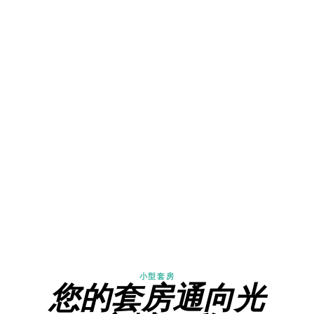
酒店
客房
套房
酒吧
Français
早餐
小型套房
您的套房通向光
团体与私人包场活动
English
家庭