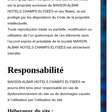
est la propriété exclusive de MAISON ALBAR
HOTELS CHAMPS ELYSEES et ses filiales, et est
Hotel
protégé par les dispositions du Code de la propriété
Habitaciones
intellectuelle.
Suites
Toute reproduction totale ou partielle, modification ou
Restaurante & Bar
utilisation de l’un quelconque de ces éléments sans
Français
Desayuno
l’accord exprès et préalable de la société MAISON
Grupos y privatizaciones
ALBAR HOTELS CHAMPS ELYSEES est strictement
English
Familia
interdite.
Servicios
中国
Servicio de conserjería
Responsabilité
Tarjetas regalo
Español
Galería de fotos
MAISON ALBAR HOTELS CHAMPS ELYSEES ne
Familia
pourra être tenu pour responsable en cas de
Contacto & Acceso
dysfonctionnement du site ou de dommages causés
à l’utilisateur par l’utilisation du site.
Hébergeur du site :