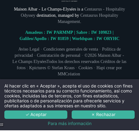
Maison Albar - Le Champs-Elysées is a
Centaurus - Hospitality
Odyssey
destination, managed by
Centaurus Hospitality
Management
.
Amadeus : IW PARMMP | Sabre : IW 109823 |
Galileo/Apollo : IW 81859 | Worldspan : IW ORYHC
Aviso Legal
·
Condiciones generales de venta
·
Política de
privacidad
·
Contratación de personal
· ©2026
Maison Albar -
Le Champs Elysées
Todos los derechos reservados Créditos de las
fotos : Kpictures © Stefan Kraus ·
Cookies
·
Hapi
crear por
MMCréation
Al hacer clic en « Aceptar », acepta el uso de cookies con fines
técnicos necesarios para su correcto funcionamiento, así como
cookies, incluidas las de terceros, con fines estadísticos,
publicitarios o de personalización para ofrecerle servicios y
ofertas adaptados a sus intereses en nuestro sitio.
✓ Aceptar
✗ Rechazar
Para más información